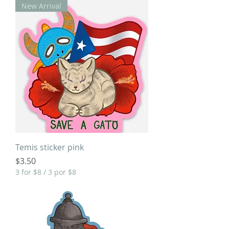
New Arrival
Temis sticker pink
Price
$3.50
3 for $8 / 3 por $8