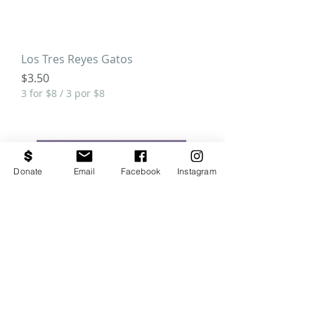
Los Tres Reyes Gatos
Price
$3.50
3 for $8 / 3 por $8
Donate
Email
Facebook
Instagram
Los Three Kings Gatos