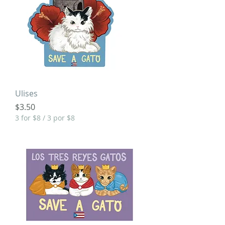
Ulises
Price
$3.50
3 for $8 / 3 por $8